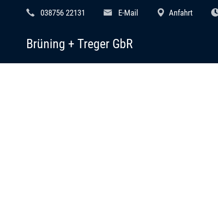
038756 22131
E-Mail
Anfahrt
Brüning + Treger GbR