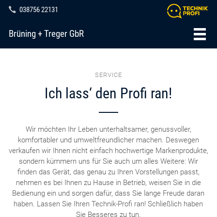
038756 22131
Brüning + Treger GbR
SERVICE
Ich lass‘ den Profi ran!
Wir möchten Ihr Leben unterhaltsamer, genussvoller,
komfortabler und umweltfreundlicher machen. Deswegen
verkaufen wir Ihnen nicht einfach hochwertige Markenprodukte,
sondern kümmern uns für Sie auch um alles Weitere: Wir
finden das Gerät, das genau zu Ihren Vorstellungen passt,
nehmen es bei Ihnen zu Hause in Betrieb, weisen Sie in die
Bedienung ein und sorgen dafür, dass Sie lange Freude daran
haben. Lassen Sie Ihren Technik-Profi ran! Schließlich haben
Sie Besseres zu tun.