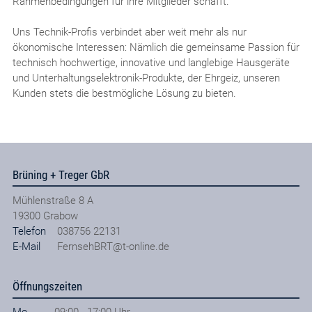
Rahmenbedingungen für ihre Mitglieder schafft.
Uns Technik-Profis verbindet aber weit mehr als nur
ökonomische Interessen: Nämlich die gemeinsame Passion für
technisch hochwertige, innovative und langlebige Hausgeräte
und Unterhaltungselektronik-Produkte, der Ehrgeiz, unseren
Kunden stets die bestmögliche Lösung zu bieten.
Brüning + Treger GbR
Mühlenstraße 8 A
19300
Grabow
Telefon
038756 22131
E-Mail
FernsehBRT@t-online.de
Öffnungszeiten