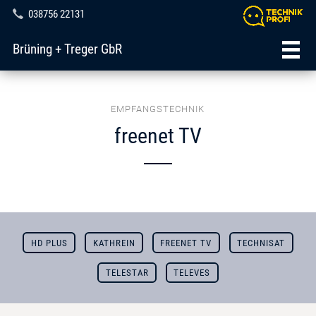
038756 22131
Brüning + Treger GbR
EMPFANGSTECHNIK
freenet TV
HD PLUS
KATHREIN
FREENET TV
TECHNISAT
TELESTAR
TELEVES