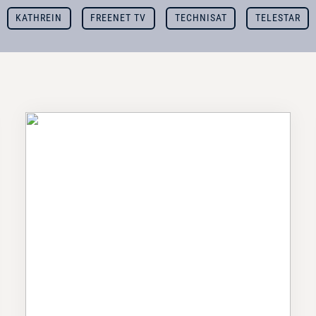
KATHREIN
FREENET TV
TECHNISAT
TELESTAR