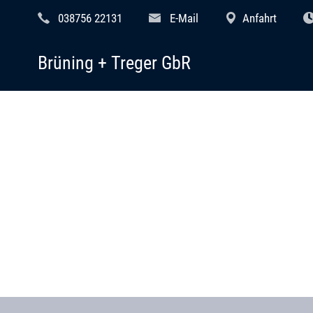
038756 22131
E-Mail
Anfahrt
Brüning + Treger GbR