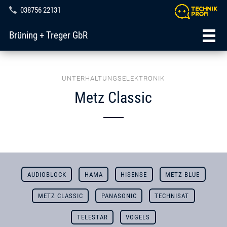
038756 22131
Brüning + Treger GbR
UNTERHALTUNGSELEKTRONIK
Metz Classic
AUDIOBLOCK
HAMA
HISENSE
METZ BLUE
METZ CLASSIC
PANASONIC
TECHNISAT
TELESTAR
VOGELS