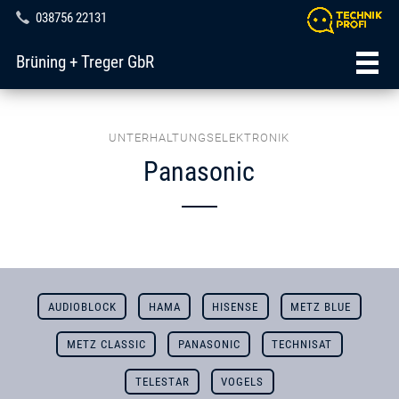
038756 22131
Brüning + Treger GbR
UNTERHALTUNGSELEKTRONIK
Panasonic
AUDIOBLOCK
HAMA
HISENSE
METZ BLUE
METZ CLASSIC
PANASONIC
TECHNISAT
TELESTAR
VOGELS